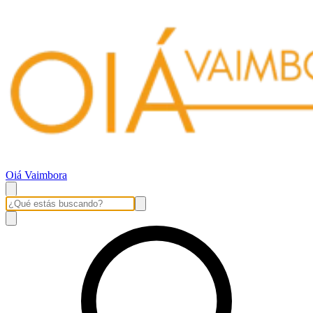
Oiá Vaimbora