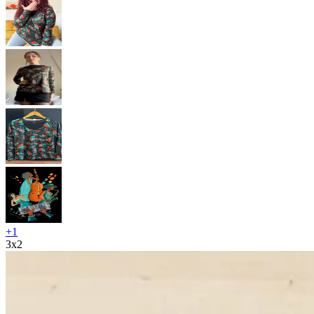
+
1
3x2