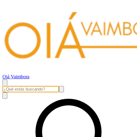
Oiá Vaimbora